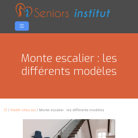
Monte escalier : les
différents modèles
/
Vieillir chez soi
/ Monte escalier : les différents modèles