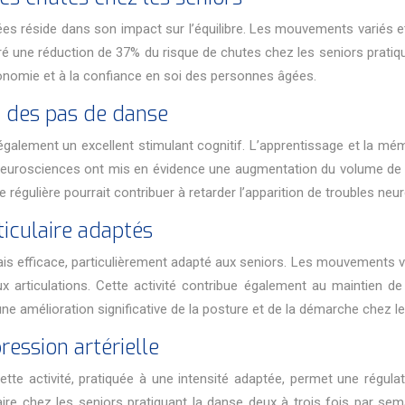
s réside dans son impact sur l’équilibre. Les mouvements variés et c
tré une réduction de 37% du risque de chutes chez les seniors prat
utonomie et à la confiance en soi des personnes âgées.
n des pas de danse
 également un excellent stimulant cognitif. L’apprentissage et la mé
n neurosciences ont mis en évidence une augmentation du volume de 
ve régulière pourrait contribuer à retarder l’apparition de troubles ne
iculaire adaptés
s efficace, particulièrement adapté aux seniors. Les mouvements va
articulations. Cette activité contribue également au maintien de la
e amélioration significative de la posture et de la démarche chez le
ession artérielle
ette activité, pratiquée à une intensité adaptée, permet une régulat
re chez les seniors pratiquant la danse deux à trois fois par semai