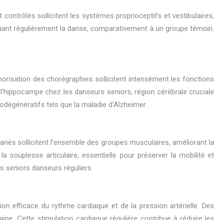
ontrôlés sollicitent les systèmes proprioceptifs et vestibulaires,
iquant régulièrement la danse, comparativement à un groupe témoin.
morisation des chorégraphies sollicitent intensément les fonctions
l’hippocampe chez les danseurs seniors, région cérébrale cruciale
urodégénératifs tels que la maladie d’Alzheimer.
riés sollicitent l’ensemble des groupes musculaires, améliorant la
 souplesse articulaire, essentielle pour préserver la mobilité et
s seniors danseurs réguliers.
ion efficace du rythme cardiaque et de la pression artérielle. Des
ne. Cette stimulation cardiaque régulière contribue à réduire les