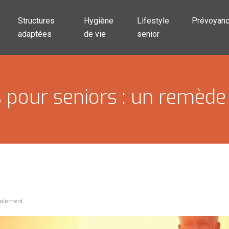
Structures
Hygiène
Lifestyle
Prévoyan
adaptées
de vie
senior
 pour seniors : un remède 
solement