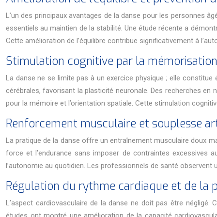
L’un des principaux avantages de la danse pour les personnes âgée
essentiels au maintien de la stabilité. Une étude récente a démon
Cette amélioration de l’équilibre contribue significativement à l’a
Stimulation cognitive par la mémorisatio
La danse ne se limite pas à un exercice physique ; elle constitue
cérébrales, favorisant la plasticité neuronale. Des recherches e
pour la mémoire et l’orientation spatiale. Cette stimulation cogniti
Renforcement musculaire et souplesse art
La pratique de la danse offre un entraînement musculaire doux mai
force et l’endurance sans imposer de contraintes excessives aux 
l’autonomie au quotidien. Les professionnels de santé observent un
Régulation du rythme cardiaque et de la pr
L’aspect cardiovasculaire de la danse ne doit pas être négligé. C
études ont montré une amélioration de la capacité cardiovasculai