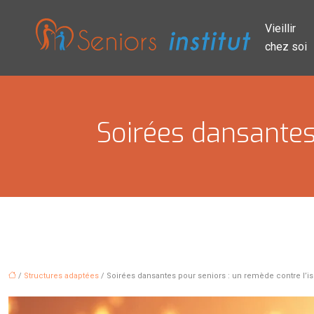
Vieillir
chez soi
Soirées dansantes
/
Structures adaptées
/ Soirées dansantes pour seniors : un remède contre l’i